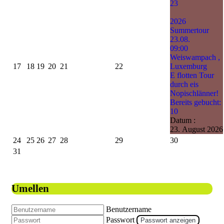
23
2026
Summertour
23.08.
09:00
Weiswampach ,
17
18
19
20
21
22
Luxemburg
E flotten Tour
durch eis
Nopischlänner!
Bereits gebucht:
10
Datum :
23. August 2026
24
25
26
27
28
29
30
31
Umellen
Benutzername
Passwort
Passwort anzeigen