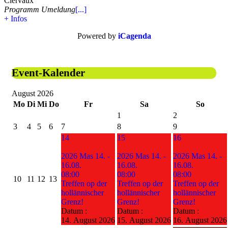
Clervaux
Programm Umeldung
[...]
+ Infos
Powered by
iCagenda
Event-Kalender
August 2026
Mo
Di
Mi
Do
Fr
Sa
So
1
2
3
4
5
6
7
8
9
14
15
16
2026 Mas 14. -
2026 Mas 14. -
2026 Mas 14. -
16.08.
16.08.
16.08.
08:00
08:00
08:00
10
11
12
13
Treffen op der
Treffen op der
Treffen op der
hollännischer
hollännischer
hollännischer
Grenz!
Grenz!
Grenz!
Datum :
Datum :
Datum :
14. August 2026
15. August 2026
16. August 2026